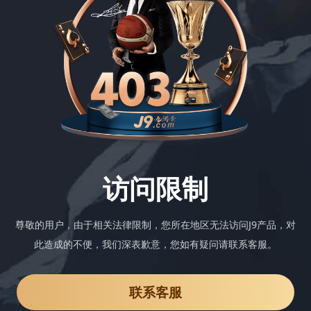
访问限制
尊敬的用户，由于相关法律限制，您所在地区无法访问J9产品，对
此造成的不便，我们深表歉意，您如有疑问请联系客服。
联系客服