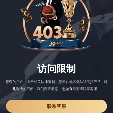
访问限制
尊敬的用户，由于相关法律限制，您所在地区无法访问J9产品，对
此造成的不便，我们深表歉意，您如有疑问请联系客服。
联系客服